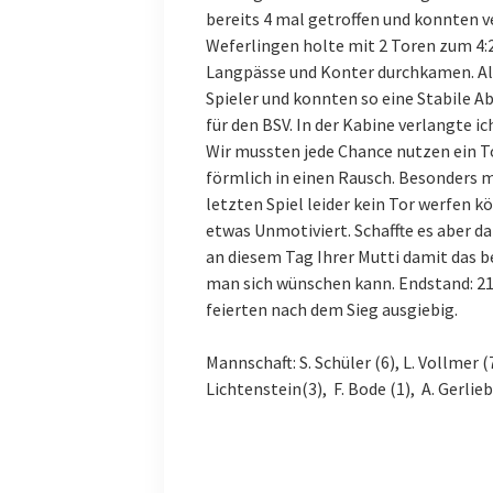
bereits 4 mal getroffen und konnten v
Weferlingen holte mit 2 Toren zum 4:2
Langpässe und Konter durchkamen. Als
Spieler und konnten so eine Stabile A
für den BSV. In der Kabine verlangte ic
Wir mussten jede Chance nutzen ein To
förmlich in einen Rausch. Besonders m
letzten Spiel leider kein Tor werfen 
etwas Unmotiviert. Schaffte es aber da
an diesem Tag Ihrer Mutti damit das
man sich wünschen kann. Endstand: 21
feierten nach dem Sieg ausgiebig.
Mannschaft: S. Schüler (6), L. Vollmer (7
Lichtenstein(3), F. Bode (1), A. Gerlieb