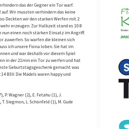
erhindern das der Gegner ein Tor warf.
 auf. Wir mussten verhindern das keine
o Deckten wir den starken Werfen mit 2
bwehr erzeugen. Zur Halbzeit stand es 10:8
h nun einen noch stärken Einsatz im Angriff.
r zuwerfen. So warfen die kleinen sich
uss ich unsere Fiona loben. Sie hat im
können und war deshalb vor diesem Spiel
nn in der 21min ein Tor zu werfen und hat
 beste Geburtstagsgeschenk gemacht was
:14 BSV. Die Mädels waren happy und
), P. Wagner (2), E. Fetahu (1), J.
, T. Siegmon, L. Schönfeld (1), M. Gude