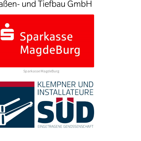
Sparkasse MagdeBurg