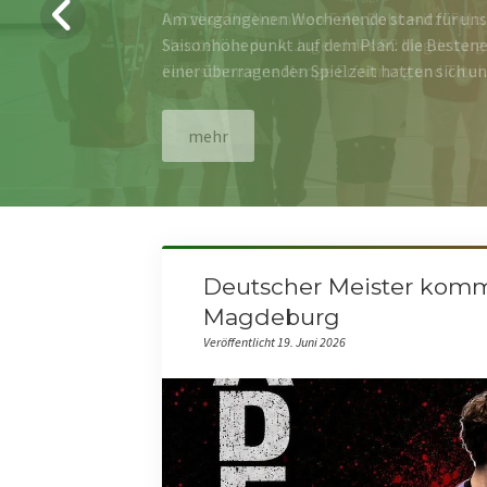
Am vergangenen Wochenende stand für uns
Saisonhöhepunkt auf dem Plan: die Besten
einer überragenden Spielzeit hatten sich u
mehr
Deutscher Meister kom
Magdeburg
Veröffentlicht 19. Juni 2026