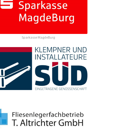
Sparkasse MagdeBurg