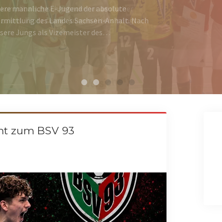
ere männliche E-Jugend der absolute
ermittlung des Landes Sachsen-Anhalt. Nach
nsere Jungs als Vizemeister des…
mt zum BSV 93