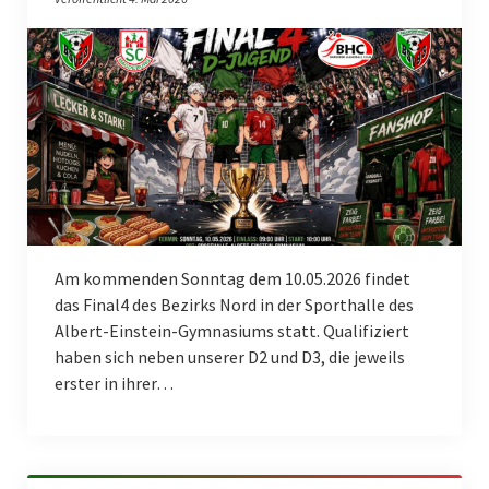
Schiedsrichter
Service
Kontakt
Frauen
1. Frauen
Männer
Am kommenden Sonntag dem 10.05.2026 findet
1. Männer
das Final4 des Bezirks Nord in der Sporthalle des
Albert-Einstein-Gymnasiums statt. Qualifiziert
2. Männer
haben sich neben unserer D2 und D3, die jeweils
erster in ihrer…
3. Männer
Nachwuchs
Männlich