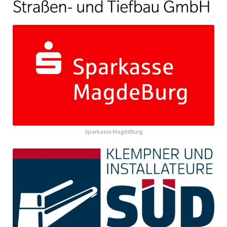
Sparkasse MagdeBurg