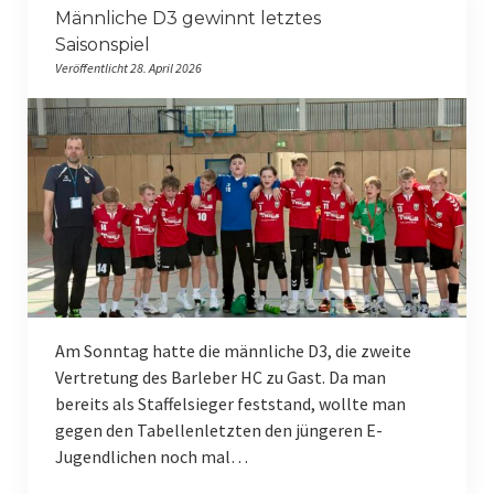
Männliche D3 gewinnt letztes
Männliche A-Jugend
Saisonspiel
Veröffentlicht 28. April 2026
Männliche B-Jugend I
Männliche B-Jugend II
Männliche C-Jugend I
Männliche C-Jugend II
Männliche C-Jugend III
Männliche D-Jugend I
Am Sonntag hatte die männliche D3, die zweite
Männliche D-Jugend II
Vertretung des Barleber HC zu Gast. Da man
bereits als Staffelsieger feststand, wollte man
Männliche D-Jugend III
gegen den Tabellenletzten den jüngeren E-
Männliche E-Jugend I
Jugendlichen noch mal…