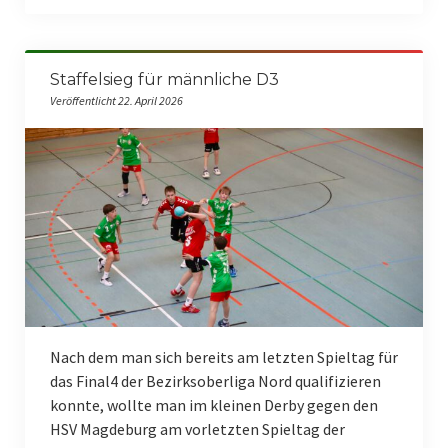
Männliche E-Jugend II
Männliche E-Jugend III
Staffelsieg für männliche D3
Weiblich
Veröffentlicht 22. April 2026
Weibliche C-Jugend
Weibliche D-Jugend
Weibliche E-Jugend
Kindersport
Unsere Sponsoren
Sporthallen
Nach dem man sich bereits am letzten Spieltag für
das Final4 der Bezirksoberliga Nord qualifizieren
Sonstige Sportarten
konnte, wollte man im kleinen Derby gegen den
Gymnastik
HSV Magdeburg am vorletzten Spieltag der