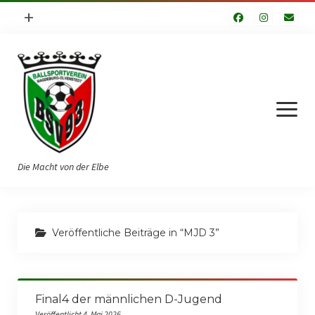
Menü
+
öffnen
Impressum
Datenschutzerklärung
Fuhrpark
Menü
öffnen
Die Macht von der Elbe
Startseite
Veröffentliche Beiträge in “MJD 3”
Verein
Vorstand
Final4 der männlichen D-Jugend
Geschichte
Veröffentlicht 4. Mai 2026