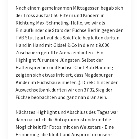
Nach einem gemeinsamen Mittagessen begab sich
Männliche A-Jugend
der Tross aus fast 50 Eltern und Kindern in
Richtung Max-Schmeling-Halle, wo wir als
Männliche B-Jugend I
Einlaufkinder die Stars der Füchse Berlin gegen den
Männliche B-Jugend II
TVB Stuttgart auf das Spielfeld begleiten durften.
Hand in Hand mit Gidsel & Co in die mit 9.000
Männliche C-Jugend I
Zuschauern gefüllte Arena einlaufen - Ein
Highlight für unsere Jüngsten. Selbst der
Männliche C-Jugend II
Hallensprecher und Füchse-Chef Bob Hanning
zeigten sich etwas irritiert, dass Magdeburger
Männliche C-Jugend III
Kinder im Fuchsbau einliefen ;). Direkt hinter der
Männliche D-Jugend I
Auswechselbank durften wir den 37:32 Sieg der
Füchse beobachten und ganz nah dran sein.
Männliche D-Jugend II
Nächstes Highlight und Abschluss des Tages war
Männliche D-Jugend III
dann natürlich die Autogrammstunde und die
Möglichkeit für Fotos mit den Weltstars - Eine
Männliche E-Jugend I
Erinnerung, die bleibt und Ansporn für unsere