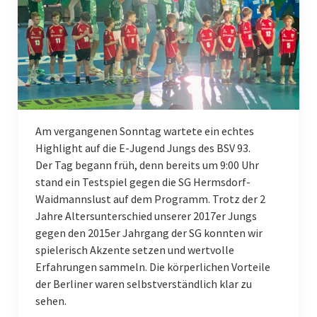
Schiedsrichter
Service
Kontakt
Frauen
Am vergangenen Sonntag wartete ein echtes
1. Frauen
Highlight auf die E-Jugend Jungs des BSV 93.
Männer
Der Tag begann früh, denn bereits um 9:00 Uhr
stand ein Testspiel gegen die SG Hermsdorf-
1. Männer
Waidmannslust auf dem Programm. Trotz der 2
Jahre Altersunterschied unserer 2017er Jungs
2. Männer
gegen den 2015er Jahrgang der SG konnten wir
spielerisch Akzente setzen und wertvolle
3. Männer
Erfahrungen sammeln. Die körperlichen Vorteile
Nachwuchs
der Berliner waren selbstverständlich klar zu
sehen.
Männlich