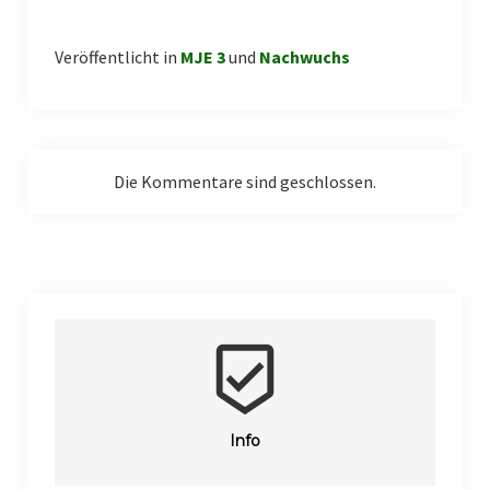
Volleyball
Veröffentlicht in
MJE 3
und
Nachwuchs
Fußball
Fanshop
Ferienfreizeiten
Die Kommentare sind geschlossen.
beenhere
Info