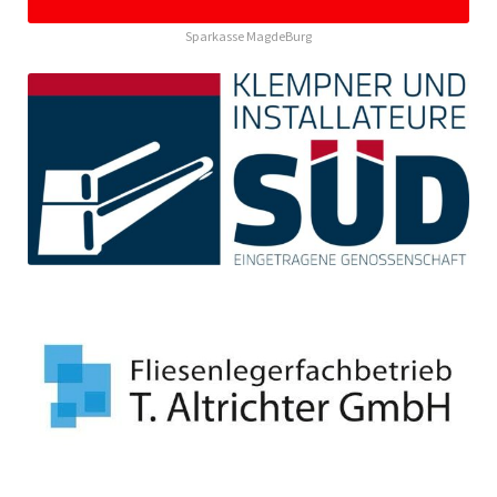
Sparkasse MagdeBurg