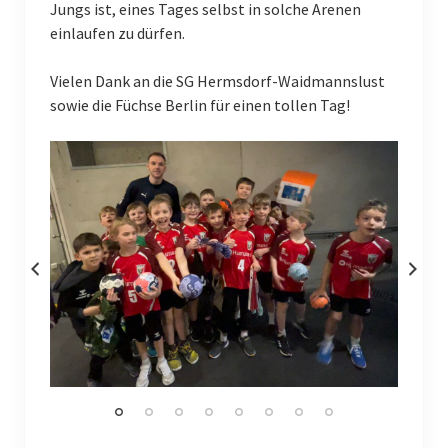
Männliche E-Jugend II
Jungs ist, eines Tages selbst in solche Arenen
einlaufen zu dürfen.
Männliche E-Jugend III
Vielen Dank an die SG Hermsdorf-Waidmannslust
Weiblich
sowie die Füchse Berlin für einen tollen Tag!
Weibliche C-Jugend
Weibliche D-Jugend
Weibliche E-Jugend
Kindersport
Unsere Sponsoren
Sporthallen
Sonstige Sportarten
Gymnastik