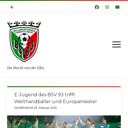
Menü
+
öffnen
Impressum
Datenschutzerklärung
Fuhrpark
Menü
öffnen
Die Macht von der Elbe
Startseite
E-Jugend des BSV 93 trifft
Verein
Welthandballer und Europameister
Veröffentlicht 16. Februar 2026
Vorstand
Geschichte