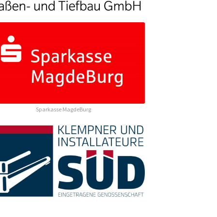
Sparkasse MagdeBurg