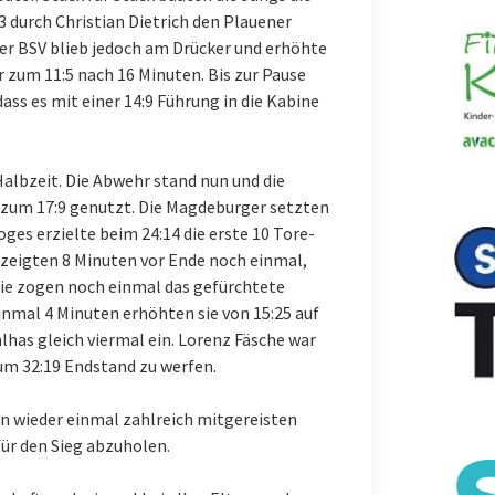
 durch Christian Dietrich den Plauener
Der BSV blieb jedoch am Drücker und erhöhte
 zum 11:5 nach 16 Minuten. Bis zur Pause
dass es mit einer 14:9 Führung in die Kabine
 Halbzeit. Die Abwehr stand nun und die
f zum 17:9 genutzt. Die Magdeburger setzten
ges erzielte beim 24:14 die erste 10 Tore-
 zeigten 8 Minuten vor Ende noch einmal,
 Sie zogen noch einmal das gefürchtete
inmal 4 Minuten erhöhten sie von 15:25 auf
lhas gleich viermal ein. Lorenz Fäsche war
um 32:19 Endstand zu werfen.
en wieder einmal zahlreich mitgereisten
für den Sieg abzuholen.