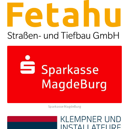
Sparkasse MagdeBurg