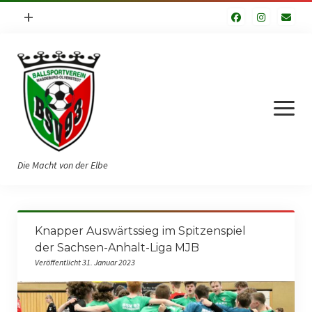
Menü
+
öffnen
Impressum
Datenschutzerklärung
Fuhrpark
Menü
öffnen
Die Macht von der Elbe
Startseite
Knapper Auswärtssieg im Spitzenspiel
Verein
der Sachsen-Anhalt-Liga MJB
Veröffentlicht 31. Januar 2023
Vorstand
Geschichte