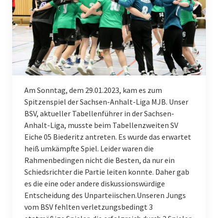
Schiedsrichter
Service
Kontakt
Frauen
Am Sonntag, dem 29.01.2023, kam es zum
1. Frauen
Spitzenspiel der Sachsen-Anhalt-Liga MJB. Unser
Männer
BSV, aktueller Tabellenführer in der Sachsen-
Anhalt-Liga, musste beim Tabellenzweiten SV
1. Männer
Eiche 05 Biederitz antreten. Es wurde das erwartet
heiß umkämpfte Spiel. Leider waren die
2. Männer
Rahmenbedingen nicht die Besten, da nur ein
Schiedsrichter die Partie leiten konnte. Daher gab
3. Männer
es die eine oder andere diskussionswürdige
Nachwuchs
Entscheidung des Unparteiischen.Unseren Jungs
vom BSV fehlten verletzungsbedingt 3
Männlich