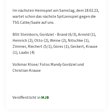
Volleyball
Im nächsten Heimspiel am Samstag, dem 18.02.23,
Fußball
wartet schon das nächste Spitzenspiel gegen die
TSG Calbe/Saale auf uns.
Fanshop
BSV: Steinborn, Gordziel - Brand (6/3), Arnold (1),
Ferienfreizeiten
Heinrich (2), Otto (2), Weine (2), Nitschke (1),
Zimmer, Riechert (5/1), Göres (1), Geckert, Krause
(1), Laabs (4)
Volkmar Klose/ Fotos Mandy Gordziel und
Christian Krause
Veröffentlicht in
MJB