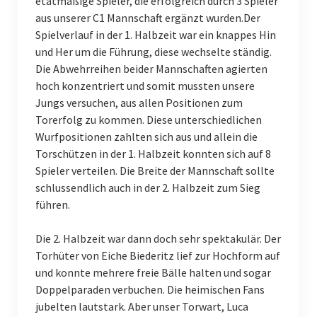
etatmäßige Spieler, die erfolgreich durch 3 Spieler
aus unserer C1 Mannschaft ergänzt wurden.Der
Männliche A-Jugend
Spielverlauf in der 1. Halbzeit war ein knappes Hin
und Her um die Führung, diese wechselte ständig.
Männliche B-Jugend I
Die Abwehrreihen beider Mannschaften agierten
Männliche B-Jugend II
hoch konzentriert und somit mussten unsere
Jungs versuchen, aus allen Positionen zum
Männliche C-Jugend I
Torerfolg zu kommen. Diese unterschiedlichen
Wurfpositionen zahlten sich aus und allein die
Männliche C-Jugend II
Torschützen in der 1. Halbzeit konnten sich auf 8
Spieler verteilen. Die Breite der Mannschaft sollte
Männliche C-Jugend III
schlussendlich auch in der 2. Halbzeit zum Sieg
Männliche D-Jugend I
führen.
Männliche D-Jugend II
Die 2. Halbzeit war dann doch sehr spektakulär. Der
Torhüter von Eiche Biederitz lief zur Hochform auf
Männliche D-Jugend III
und konnte mehrere freie Bälle halten und sogar
Doppelparaden verbuchen. Die heimischen Fans
Männliche E-Jugend I
jubelten lautstark. Aber unser Torwart, Luca