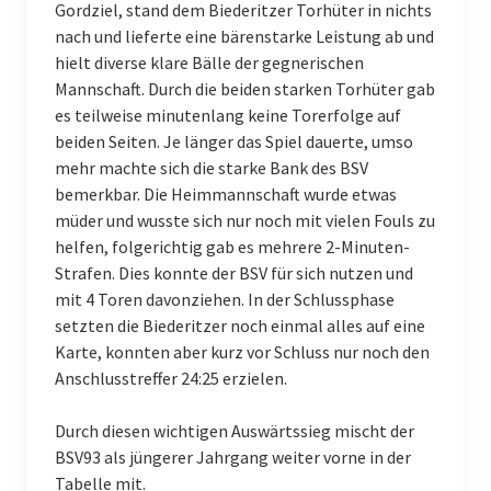
Männliche E-Jugend II
Gordziel, stand dem Biederitzer Torhüter in nichts
nach und lieferte eine bärenstarke Leistung ab und
Männliche E-Jugend III
hielt diverse klare Bälle der gegnerischen
Mannschaft. Durch die beiden starken Torhüter gab
Weiblich
es teilweise minutenlang keine Torerfolge auf
beiden Seiten. Je länger das Spiel dauerte, umso
Weibliche C-Jugend
mehr machte sich die starke Bank des BSV
Weibliche D-Jugend
bemerkbar. Die Heimmannschaft wurde etwas
müder und wusste sich nur noch mit vielen Fouls zu
Weibliche E-Jugend
helfen, folgerichtig gab es mehrere 2-Minuten-
Strafen. Dies konnte der BSV für sich nutzen und
Kindersport
mit 4 Toren davonziehen. In der Schlussphase
setzten die Biederitzer noch einmal alles auf eine
Unsere Sponsoren
Karte, konnten aber kurz vor Schluss nur noch den
Sporthallen
Anschlusstreffer 24:25 erzielen.
Sonstige Sportarten
Durch diesen wichtigen Auswärtssieg mischt der
BSV93 als jüngerer Jahrgang weiter vorne in der
Gymnastik
Tabelle mit.