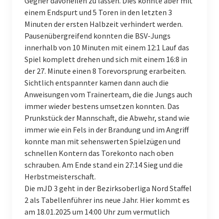
Gegner davoneilen zu lassen. Dies konnte aber mit
einem Endspurt und 5 Toren in den letzten 3
Männliche A-Jugend
Minuten der ersten Halbzeit verhindert werden.
Pausenübergreifend konnten die BSV-Jungs
Männliche B-Jugend I
innerhalb von 10 Minuten mit einem 12:1 Lauf das
Männliche B-Jugend II
Spiel komplett drehen und sich mit einem 16:8 in
der 27. Minute einen 8 Torevorsprung erarbeiten.
Männliche C-Jugend I
Sichtlich entspannter kamen dann auch die
Anweisungen vom Trainerteam, die die Jungs auch
Männliche C-Jugend II
immer wieder bestens umsetzen konnten. Das
Prunkstück der Mannschaft, die Abwehr, stand wie
Männliche C-Jugend III
immer wie ein Fels in der Brandung und im Angriff
Männliche D-Jugend I
konnte man mit sehenswerten Spielzügen und
schnellen Kontern das Torekonto nach oben
Männliche D-Jugend II
schrauben. Am Ende stand ein 27:14 Sieg und die
Herbstmeisterschaft.
Männliche D-Jugend III
Die mJD 3 geht in der Bezirksoberliga Nord Staffel
2 als Tabellenführer ins neue Jahr. Hier kommt es
Männliche E-Jugend I
am 18.01.2025 um 14:00 Uhr zum vermutlich