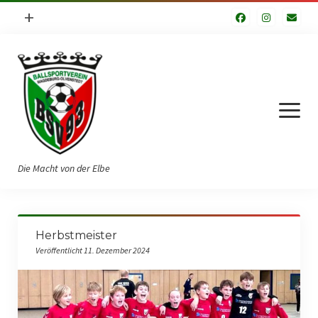
Menü
+
öffnen
Impressum
Datenschutzerklärung
Fuhrpark
Menü
öffnen
Die Macht von der Elbe
Startseite
Herbstmeister
Verein
Veröffentlicht 11. Dezember 2024
Vorstand
Geschichte