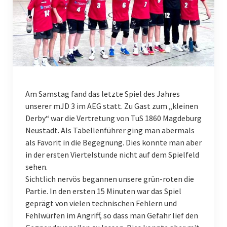
Schiedsrichter
Service
Kontakt
Frauen
Am Samstag fand das letzte Spiel des Jahres
1. Frauen
unserer mJD 3 im AEG statt. Zu Gast zum „kleinen
Männer
Derby“ war die Vertretung von TuS 1860 Magdeburg
Neustadt. Als Tabellenführer ging man abermals
1. Männer
als Favorit in die Begegnung. Dies konnte man aber
in der ersten Viertelstunde nicht auf dem Spielfeld
2. Männer
sehen.
Sichtlich nervös begannen unsere grün-roten die
3. Männer
Partie. In den ersten 15 Minuten war das Spiel
Nachwuchs
geprägt von vielen technischen Fehlern und
Fehlwürfen im Angriff, so dass man Gefahr lief den
Männlich