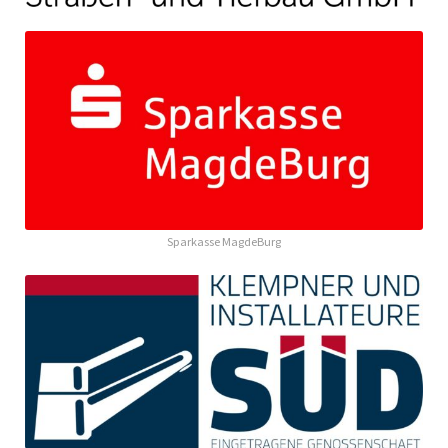
Sparkasse MagdeBurg