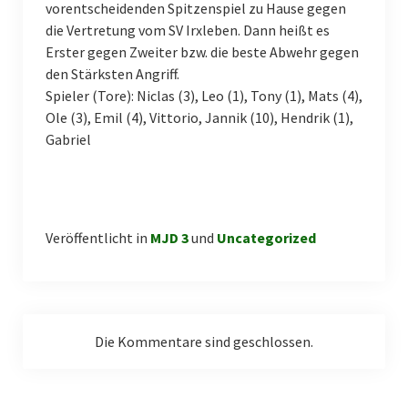
Männliche E-Jugend II
vorentscheidenden Spitzenspiel zu Hause gegen
die Vertretung vom SV Irxleben. Dann heißt es
Männliche E-Jugend III
Erster gegen Zweiter bzw. die beste Abwehr gegen
den Stärksten Angriff.
Weiblich
Spieler (Tore): Niclas (3), Leo (1), Tony (1), Mats (4),
Ole (3), Emil (4), Vittorio, Jannik (10), Hendrik (1),
Weibliche C-Jugend
Gabriel
Weibliche D-Jugend
Weibliche E-Jugend
Kindersport
Veröffentlicht in
MJD 3
und
Uncategorized
Unsere Sponsoren
Sporthallen
Die Kommentare sind geschlossen.
Sonstige Sportarten
Gymnastik