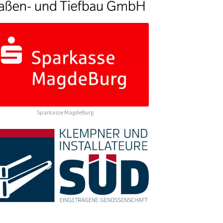
Sparkasse MagdeBurg