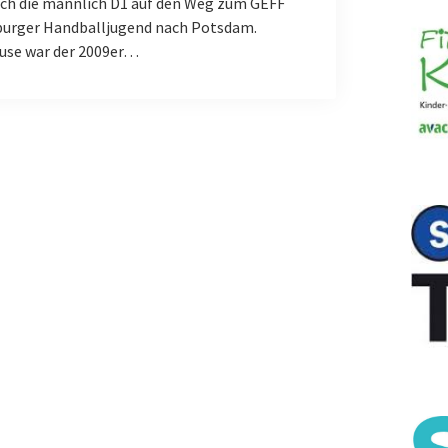
h die männlich D1 auf den Weg zum GEFF
burger Handballjugend nach Potsdam.
use war der 2009er…