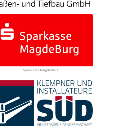
Sparkasse MagdeBurg