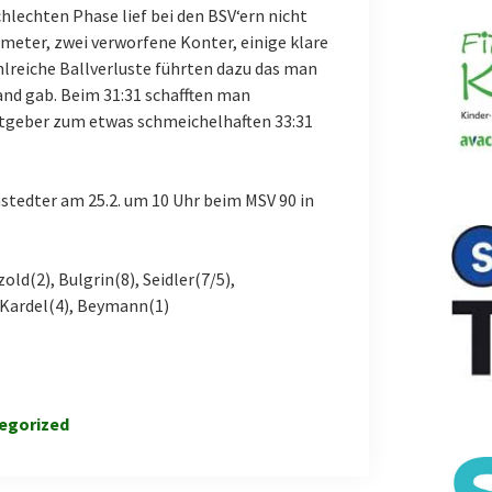
hlechten Phase lief bei den BSV‘ern nicht
meter, zwei verworfene Konter, einige klare
reiche Ballverluste führten dazu das man
and gab. Beim 31:31 schafften man
stgeber zum etwas schmeichelhaften 33:31
nstedter am 25.2. um 10 Uhr beim MSV 90 in
zold(2), Bulgrin(8), Seidler(7/5),
, Kardel(4), Beymann(1)
egorized